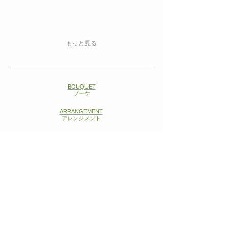
もっと見る
BOUQUET
​ブーケ
ARRANGEMENT
​アレンジメント
PRESERVED / ARTIFICIAL
プリザーブドフラワー
WREATH
​リース・スワッグ
WEDDING
​ウェディング
OTHER
その他